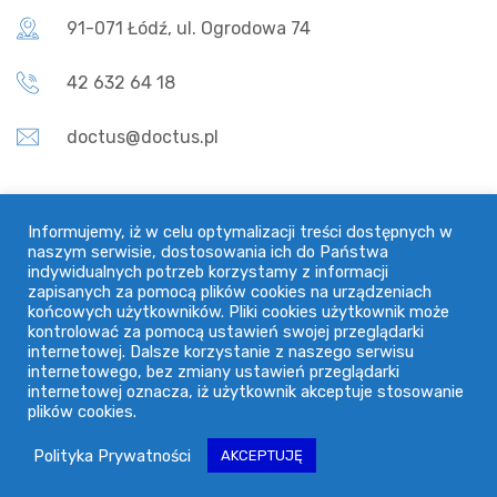
91-071 Łódź, ul. Ogrodowa 74
42 632 64 18
doctus@doctus.pl
Informacje
Informujemy, iż w celu optymalizacji treści dostępnych w
naszym serwisie, dostosowania ich do Państwa
indywidualnych potrzeb korzystamy z informacji
Regulamin
zapisanych za pomocą plików cookies na urządzeniach
końcowych użytkowników. Pliki cookies użytkownik może
Polityka Prywatności
kontrolować za pomocą ustawień swojej przeglądarki
internetowej. Dalsze korzystanie z naszego serwisu
internetowego, bez zmiany ustawień przeglądarki
internetowej oznacza, iż użytkownik akceptuje stosowanie
plików cookies.
© 2026.
PLATFORMA DOCTUS
Polityka Prywatności
AKCEPTUJĘ