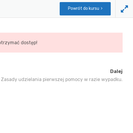
Powrót do kursu
Strona główna doctus.pl
Moje konto
 otrzymać dostęp!
Dalej
. Zasady udzielania pierwszej pomocy w razie wypadku.
Informacje