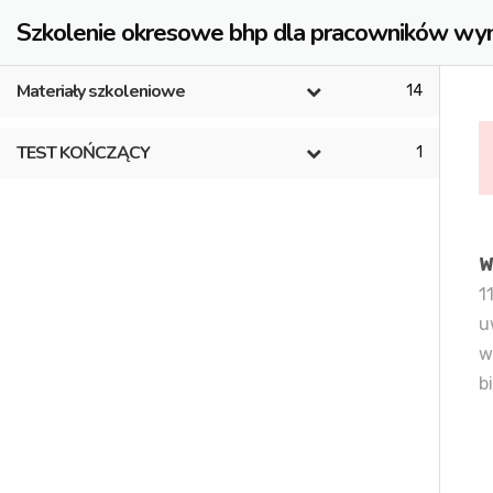
Szkolenie okresowe bhp dla pracowników wym
Materiały szkoleniowe
14
TEST KOŃCZĄCY
1
W
1
u
w
b
Adres