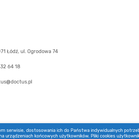
71 Łódź, ul. Ogrodowa 74
32 64 18
tus@doctus.pl
szym serwisie, dostosowania ich do Państwa indywidualnych potrze
na urządzeniach końcowych użytkowników. Pliki cookies użytkowni