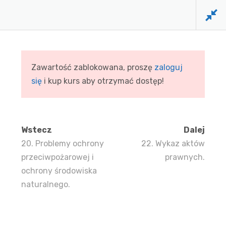
Zawartość zablokowana, proszę
zaloguj
się
i kup kurs aby otrzymać dostęp!
Wstecz
Dalej
20. Problemy ochrony
22. Wykaz aktów
przeciwpożarowej i
prawnych.
ochrony środowiska
naturalnego.
FIRMA DOCTUS
funkcjonuje na rynku usług
szkoleniowych już ponad 33 lat. Dowodem wysokiej