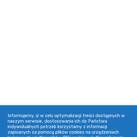
jakości naszych usług jest wieloletnia współpraca z
wieloma firmami w naszym województwie.
Adres
91-071 Łódź, ul. Ogrodowa 74
42 632 64 18
doctus@doctus.pl
Informacje
Informujemy, iż w celu optymalizacji treści dostępnych w
naszym serwisie, dostosowania ich do Państwa
indywidualnych potrzeb korzystamy z informacji
Regulamin
zapisanych za pomocą plików cookies na urządzeniach