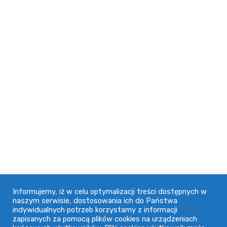
jakości naszych usług jest wieloletnia współpraca z
wieloma firmami w naszym województwie.
Adres
91-071 Łódź, ul. Ogrodowa 74
42 632 64 18
doctus@doctus.pl
Informacje
Informujemy, iż w celu optymalizacji treści dostępnych w
naszym serwisie, dostosowania ich do Państwa
indywidualnych potrzeb korzystamy z informacji
Regulamin
zapisanych za pomocą plików cookies na urządzeniach