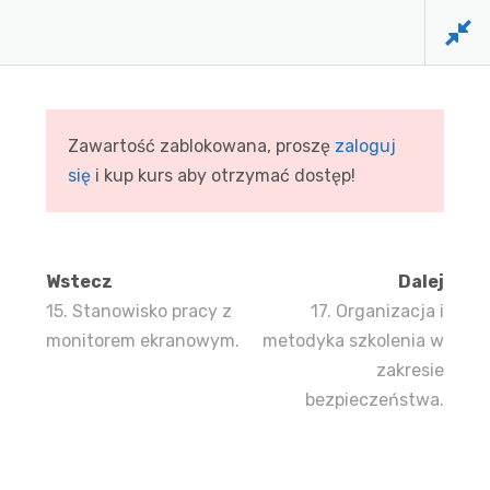
Zawartość zablokowana, proszę
zaloguj
się
i kup kurs aby otrzymać dostęp!
Wstecz
Dalej
15. Stanowisko pracy z
17. Organizacja i
monitorem ekranowym.
metodyka szkolenia w
zakresie
bezpieczeństwa.
FIRMA DOCTUS
funkcjonuje na rynku usług
szkoleniowych już ponad 33 lat. Dowodem wysokiej