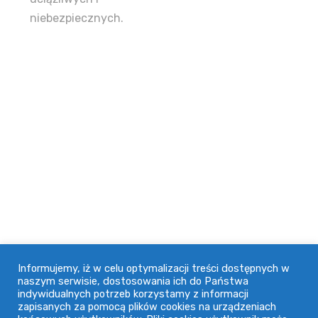
jakości naszych usług jest wieloletnia współpraca z
niebezpiecznych.
wieloma firmami w naszym województwie.
Adres
91-071 Łódź, ul. Ogrodowa 74
42 632 64 18
doctus@doctus.pl
Informacje
Informujemy, iż w celu optymalizacji treści dostępnych w
naszym serwisie, dostosowania ich do Państwa
indywidualnych potrzeb korzystamy z informacji
Regulamin
zapisanych za pomocą plików cookies na urządzeniach