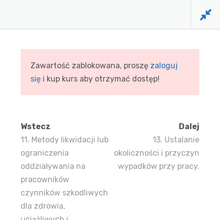
Zawartość zablokowana, proszę
zaloguj
się
i kup kurs aby otrzymać dostęp!
Wstecz
Dalej
11. Metody likwidacji lub
13. Ustalanie
ograniczenia
okoliczności i przyczyn
oddziaływania na
wypadków przy pracy.
pracowników
czynników szkodliwych
FIRMA DOCTUS
funkcjonuje na rynku usług
dla zdrowia,
szkoleniowych już ponad 33 lat. Dowodem wysokiej
uciążliwych i