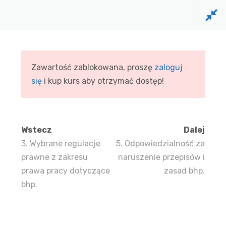
Zawartość zablokowana, proszę
zaloguj
się
i kup kurs aby otrzymać dostęp!
Wstecz
Dalej
3. Wybrane regulacje
5. Odpowiedzialność za
prawne z zakresu
naruszenie przepisów i
prawa pracy dotyczące
zasad bhp.
bhp.
FIRMA DOCTUS
funkcjonuje na rynku usług
szkoleniowych już ponad 33 lat. Dowodem wysokiej