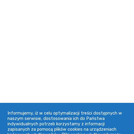
jakości naszych usług jest wieloletnia współpraca z
wieloma firmami w naszym województwie.
Adres
91-071 Łódź, ul. Ogrodowa 74
42 632 64 18
doctus@doctus.pl
Informacje
Informujemy, iż w celu optymalizacji treści dostępnych w
naszym serwisie, dostosowania ich do Państwa
indywidualnych potrzeb korzystamy z informacji
Regulamin
zapisanych za pomocą plików cookies na urządzeniach